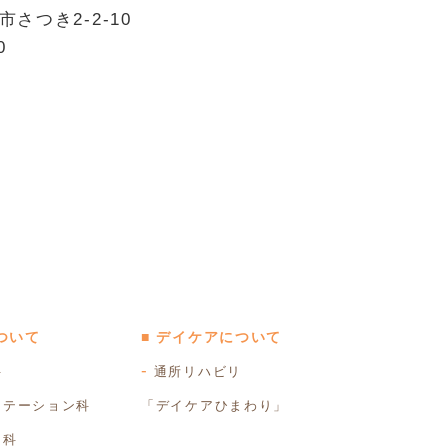
さつき2-2-10
0
ついて
■ デイケアについて
科
通所リハビリ
リテーション科
「デイケアひまわり」
チ科