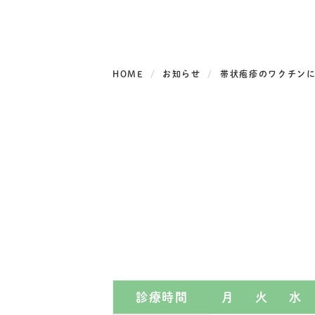
HOME
お知らせ
帯状疱疹のワクチン
診療時間
月
火
水