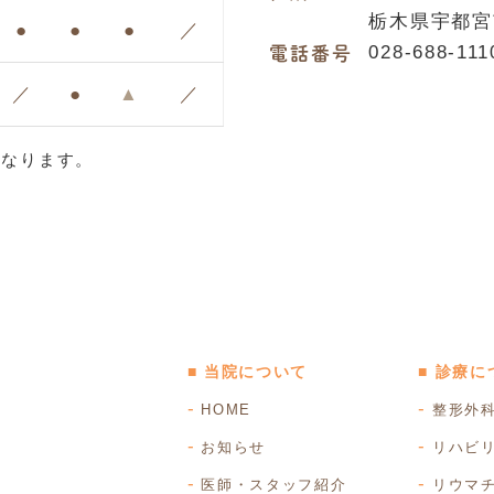
栃木県宇都宮市
●
●
●
／
電話番号
028-688-111
／
●
▲
／
療となります。
■ 当院について
■ 診療に
HOME
整形外
お知らせ
リハビ
医師・スタッフ紹介
リウマ