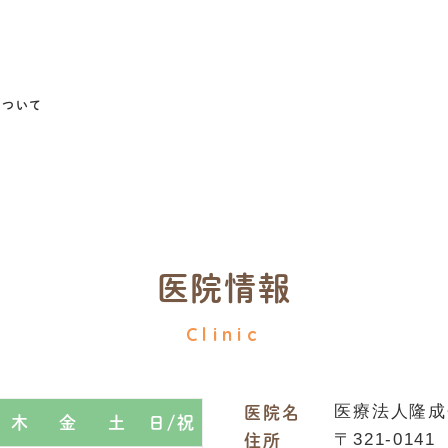
について
医院情報
Clinic
医院名
医療法人隆成
木
金
土
日/祝
住所
〒321-0141